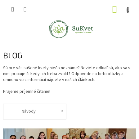
Prejsť
NÁKUP
na
obsah
KOŠÍK
BLOG
Sú pre vás sušené kvety niečo neznáme? Neviete odkiaľ sú, ako sa s
nimi pracuje či kedy ich treba zvoliť? Odpovede na tieto otázky a
omnoho viac informácií nájdete v našich článkoch.
Prajeme príjemné čítanie!
Návody
V
ý