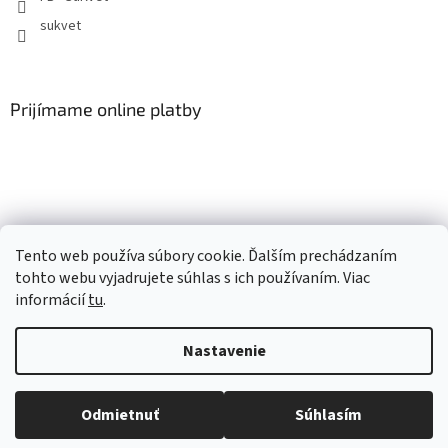
sukvet
Prijímame online platby
Náš partner - hawra.sk - Milé hrnčeky a grafika na mieru
Tento web používa súbory cookie. Ďalším prechádzaním
tohto webu vyjadrujete súhlas s ich používaním. Viac
informácií
tu
.
Vytvoril Shoptet
Nastavenie
Copyright 2026
SuKvet
. Všetky práva vyhradené.
Upraviť
Odmietnuť
Súhlasím
nastavenie cookies