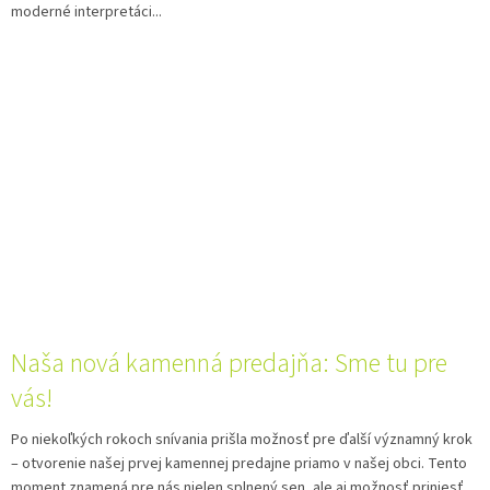
moderné interpretáci...
Naša nová kamenná predajňa: Sme tu pre
vás!
Po niekoľkých rokoch snívania prišla možnosť pre ďalší významný krok
– otvorenie našej prvej kamennej predajne priamo v našej obci. Tento
moment znamená pre nás nielen splnený sen, ale aj možnosť priniesť