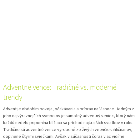
Adventné vence: Tradičné vs. moderné
trendy
Advent je obdobím pokoja, očakávania a príprav na Vianoce. Jedným z
jeho najvýraznejších symbolov je samotný adventný veniec, ktorý nám
každú nedeľu pripomína blížiaci sa príchod najkrajších sviatkov v roku.
Tradične sú adventné vence vyrobené zo živých vetvičiek ihličnanov,
doplnené štyrmi sviečkami. Avšak v súčasnosti čoraz viac vidíme