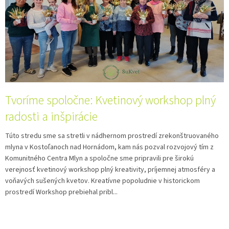
p
i
s
č
l
á
n
k
Tvoríme spoločne: Kvetinový workshop plný
o
v
radosti a inšpirácie
Túto stredu sme sa stretli v nádhernom prostredí zrekonštruovaného
mlyna v Kostoľanoch nad Hornádom, kam nás pozval rozvojový tím z
Komunitného Centra Mlyn a spoločne sme pripravili pre širokú
verejnosť kvetinový workshop plný kreativity, príjemnej atmosféry a
voňavých sušených kvetov. Kreatívne popoludnie v historickom
prostredí Workshop prebiehal pribl...