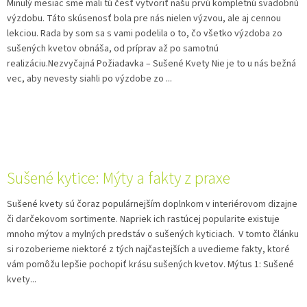
Minulý mesiac sme mali tú česť vytvoriť našu prvú kompletnú svadobnú
výzdobu. Táto skúsenosť bola pre nás nielen výzvou, ale aj cennou
lekciou. Rada by som sa s vami podelila o to, čo všetko výzdoba zo
sušených kvetov obnáša, od príprav až po samotnú
realizáciu.Nezvyčajná Požiadavka – Sušené Kvety Nie je to u nás bežná
vec, aby nevesty siahli po výzdobe zo ...
Sušené kytice: Mýty a fakty z praxe
Sušené kvety sú čoraz populárnejším doplnkom v interiérovom dizajne
či darčekovom sortimente. Napriek ich rastúcej popularite existuje
mnoho mýtov a mylných predstáv o sušených kyticiach. V tomto článku
si rozoberieme niektoré z tých najčastejších a uvedieme fakty, ktoré
vám pomôžu lepšie pochopiť krásu sušených kvetov. Mýtus 1: Sušené
kvety...