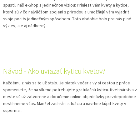
spustili náš e-Shop s jedinečnou víziou: Priniesť vám kvety a kytice,
ktoré sú v čo najväčšom spojení s prírodou a umožňujú vám vyjadriť
svoje pocity jedinečným spôsobom. Toto obdobie bolo pre nás plné
výziev, ale aj nádherný...
Návod - Ako uviazať kyticu kvetov?
Každému z nás sa to už stalo. Je piatok večer a vy si cestou z práce
spomeniete, že na víkend potrebujete gratulačnú kyticu. Kvetinárstva v
meste sú už zatvorené a doručenie online objednávky pravdepodobne
nestihneme včas. Manžel zachráni situáciu a navrhne kúpiť kvety v
superma...