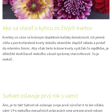
á
n
k
o
v
Ako sa starať o kyticu zo živých kvetov
Kvetiny vo váze sú krásnym doplnkom každej domácnosti. Ich jemná
vôňa a pestrofarebné kvety dokážu okamžite zlepšiť náladu a pridať
do interiéru šmrnc. Aby však tieto krásne kvety vydržali čo najdlhšie, je
dôležité dodržiavať niekoľko zásad správnej starostlivosti. Tu je
niekoľ...
SuKvet oslavuje prvý rok s vami!
Áno, je to tak! SuKvet.sk oslavuje svoje prvé výročie! A to len vďaka
vám! :) Po niekoľko-mesačných prípravách sme presne pred rokom