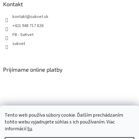
Kontakt
ý
p
i
kontakt
@
sukvet.sk
s
+421 948 717 826
u
FB - SuKvet
sukvet
Prijímame online platby
Náš partner - hawra.sk - Milé hrnčeky a grafika na mieru
Tento web používa súbory cookie. Ďalším prechádzaním
tohto webu vyjadrujete súhlas s ich používaním. Viac
informácií
tu
.