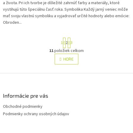
a života. Pri ich tvorbe je dôležité zahrnúť farby a materiály, ktoré
vystihujú túto špeciálnu časť roka. Symbolika Každý jarný veniec môže
mať svoju vlastnú symboliku a vyjadrovať určité hodnoty alebo emócie:
Obroden...
S
1
2
3
t
r
11
položiek celkom
O
á
v
HORE
n
l
k
á
o
v
Z
d
a
a
á
n
c
p
i
i
ä
Informácie pre vás
e
e
t
p
Obchodné podmienky
i
r
Podmienky ochrany osobných údajov
e
v
k
y
v