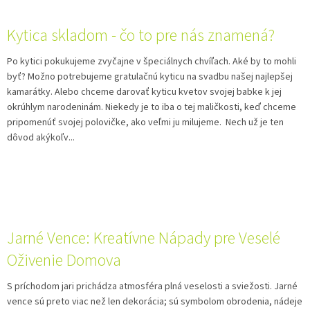
Kytica skladom - čo to pre nás znamená?
Po kytici pokukujeme zvyčajne v špeciálnych chvíľach. Aké by to mohli
byť? Možno potrebujeme gratulačnú kyticu na svadbu našej najlepšej
kamarátky. Alebo chceme darovať kyticu kvetov svojej babke k jej
okrúhlym narodeninám. Niekedy je to iba o tej maličkosti, keď chceme
pripomenúť svojej polovičke, ako veľmi ju milujeme. Nech už je ten
dôvod akýkoľv...
Jarné Vence: Kreatívne Nápady pre Veselé
Oživenie Domova
S príchodom jari prichádza atmosféra plná veselosti a sviežosti. Jarné
vence sú preto viac než len dekorácia; sú symbolom obrodenia, nádeje