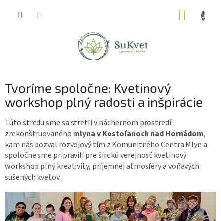
Prejsť
NÁKUP
na
obsah
KOŠÍK
Tvoríme spoločne: Kvetinový
workshop plný radosti a inšpirácie
Túto stredu sme sa stretli v nádhernom prostredí
zrekonštruovaného
mlyna v Kostoľanoch nad Hornádom
,
kam nás pozval rozvojový tím z Komunitného Centra Mlyn a
spoločne sme pripravili pre širokú verejnosť kvetinový
workshop plný kreativity, príjemnej atmosféry a voňavých
sušených kvetov.