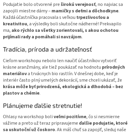
Podujatie bolo otvorené pre
širokú verejnosť
, no najviac sa
zapojili miestne dámy –
mamičky s deťmi a dôchodkyne
.
Každá účastníčka pracovala s veľkou
trpezlivosťou a
kreativitou
, a výsledky boli skutočne nádherné! Prekvapilo
ma,
ako rýchlo sa všetky zorientovali, s akou ochotou
prijímali rady a pomáhali si navzájom
.
Tradícia, príroda a udržateľnosť
Cieľom workshopu nebolo len naučiť účastníkov vytvoriť
krásne aranžmány, ale tiež poukázať na hodnotu
prírodných
materiálov
a trvácnych bio rastlín. V dnešnej dobe, keď je
interiér často plný umelých dekorácií, sme chceli ukázať, že
krása môže byť prirodzená, ekologická a dlhodobá – bez
plastov a chémie
.
Plánujeme ďalšie stretnutie!
Ohlasy na workshop boli
veľmi pozitívne
, čo si nesmierne
vážime a preto už teraz pripravujeme
ďalšie podujatie, ktoré
sa uskutoční už čoskoro
. Ak máš chuť sa zapojiť, sleduj naše