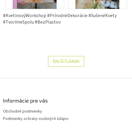
#KvetinovýWorkshop #PrírodnéDekorácie #SušenéKvety
#TvorímeSpolu #BezPlastov
ĎALŠÍ ČLÁNOK
Z
á
p
ä
Informácie pre vás
t
Obchodné podmienky
i
Podmienky ochrany osobných údajov
e