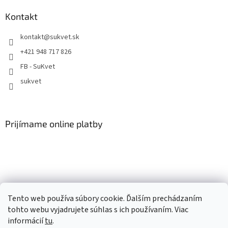
Kontakt
kontakt
@
sukvet.sk
+421 948 717 826
FB - SuKvet
sukvet
Prijímame online platby
Náš partner - hawra.sk - Milé hrnčeky a grafika na mieru
Tento web používa súbory cookie. Ďalším prechádzaním
tohto webu vyjadrujete súhlas s ich používaním. Viac
informácií
tu
.