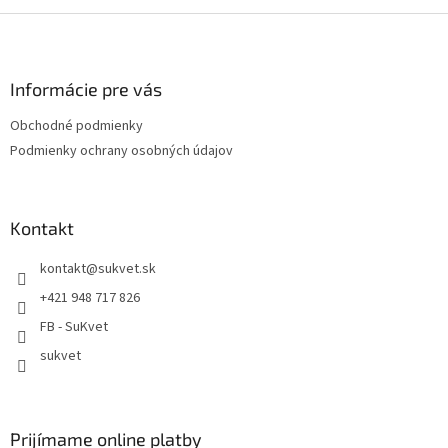
Z
á
p
ä
Informácie pre vás
t
Obchodné podmienky
i
Podmienky ochrany osobných údajov
e
Kontakt
kontakt
@
sukvet.sk
+421 948 717 826
FB - SuKvet
sukvet
Prijímame online platby