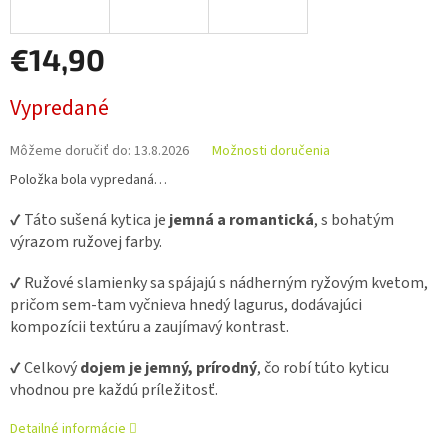
€14,90
Jednotková
Vypredané
cena:
Môžeme doručiť do:
13.8.2026
Možnosti doručenia
Položka bola vypredaná…
✔️ Táto sušená kytica je
jemná a romantická
, s bohatým
výrazom ružovej farby.
✔️ Ružové slamienky sa spájajú s nádherným ryžovým kvetom,
pričom sem-tam vyčnieva hnedý lagurus, dodávajúci
kompozícii textúru a zaujímavý kontrast.
✔️ Celkový
dojem je jemný, prírodný
, čo robí túto kyticu
vhodnou pre každú príležitosť.
Detailné informácie