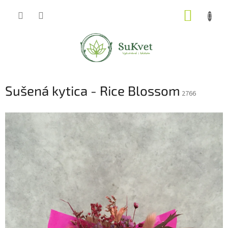
Prejsť
NÁKUP
na
obsah
KOŠÍK
Sušená kytica - Rice Blossom
2766