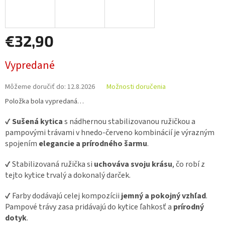
€32,90
Jednotková
Vypredané
cena:
Môžeme doručiť do:
12.8.2026
Možnosti doručenia
Položka bola vypredaná…
✔️
Sušená kytica
s nádhernou stabilizovanou ružičkou a
pampovými trávami v hnedo-červeno kombinácií je výrazným
spojením
elegancie a prírodného šarmu
.
✔️ Stabilizovaná ružička si
uchováva svoju krásu
, čo robí z
tejto kytice trvalý a dokonalý darček.
✔️ Farby dodávajú celej kompozícii
jemný a pokojný vzhľad
.
Pampové trávy zasa pridávajú do kytice ľahkosť a
prírodný
dotyk
.