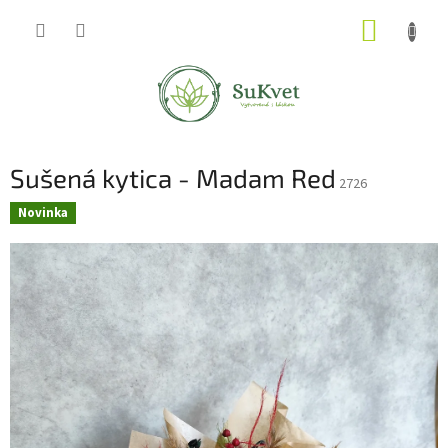
Prejsť
NÁKUP
na
obsah
KOŠÍK
Sušená kytica - Madam Red
2726
Novinka