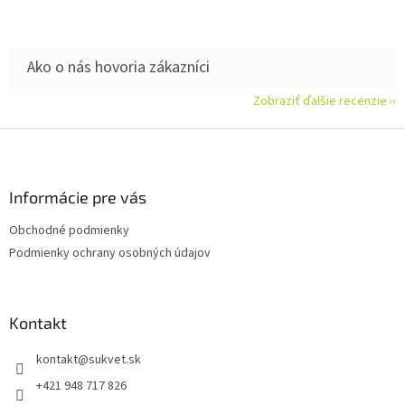
Zobraziť ďalšie recenzie
Z
á
p
ä
Informácie pre vás
t
Obchodné podmienky
i
Podmienky ochrany osobných údajov
e
Kontakt
kontakt
@
sukvet.sk
+421 948 717 826