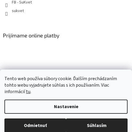
FB - SuKvet
sukvet
Prijímame online platby
Náš partner - hawra.sk - Milé hrnčeky a grafika na mieru
Tento web používa súbory cookie. Ďalším prechádzaním
tohto webu vyjadrujete súhlas s ich používaním. Viac
informácií
tu
.
Vytvoril Shoptet
Nastavenie
Copyright 2026
SuKvet
. Všetky práva vyhradené.
Upraviť
Odmietnuť
Súhlasím
nastavenie cookies